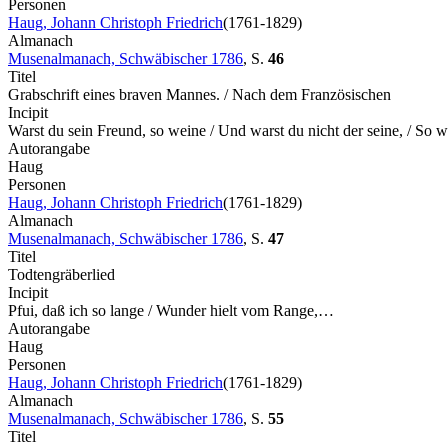
Personen
Haug, Johann Christoph Friedrich
(1761-1829)
Almanach
Musenalmanach, Schwäbischer 1786
,
S.
46
Titel
Grabschrift eines braven Mannes. / Nach dem Französischen
Incipit
Warst du sein Freund, so weine / Und warst du nicht der seine, / So
Autorangabe
Haug
Personen
Haug, Johann Christoph Friedrich
(1761-1829)
Almanach
Musenalmanach, Schwäbischer 1786
,
S.
47
Titel
Todtengräberlied
Incipit
Pfui, daß ich so lange / Wunder hielt vom Range,…
Autorangabe
Haug
Personen
Haug, Johann Christoph Friedrich
(1761-1829)
Almanach
Musenalmanach, Schwäbischer 1786
,
S.
55
Titel