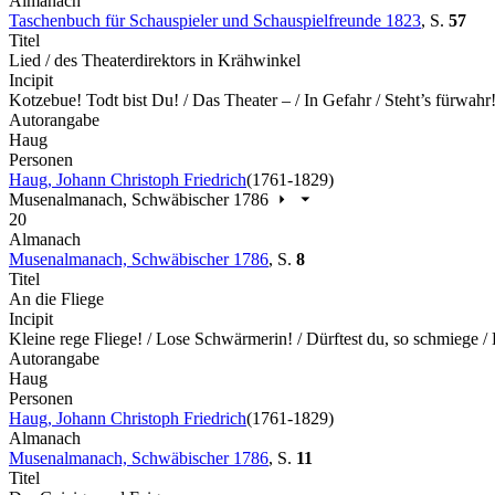
Almanach
Taschenbuch für Schauspieler und Schauspielfreunde 1823
,
S.
57
Titel
Lied / des Theaterdirektors in Krähwinkel
Incipit
Kotzebue! Todt bist Du! / Das Theater – / In Gefahr / Steht’s fürwah
Autorangabe
Haug
Personen
Haug, Johann Christoph Friedrich
(1761-1829)
Musenalmanach, Schwäbischer 1786
20
Almanach
Musenalmanach, Schwäbischer 1786
,
S.
8
Titel
An die Fliege
Incipit
Kleine rege Fliege! / Lose Schwärmerin! / Dürftest du, so schmiege 
Autorangabe
Haug
Personen
Haug, Johann Christoph Friedrich
(1761-1829)
Almanach
Musenalmanach, Schwäbischer 1786
,
S.
11
Titel