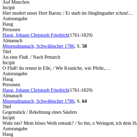
Auf Manchen
Incipit
Hier modert unser Herr Baron; / Er starb im Jünglingsalter schon!…
Autorangabe
Haug
Personen
Haug, Johann Christoph Friedrich
(1761-1829)
Almanach
Musenalmanach, Schwäbischer 1786
,
S.
58
Titel
An eine Fluß. / Nach Petrarch
Incipit
O Fluß! du rennst in Eile, / Wie Kraniche, wie Pfeile,…
Autorangabe
Haug
Personen
Haug, Johann Christoph Friedrich
(1761-1829)
Almanach
Musenalmanach, Schwäbischer 1786
,
S.
64
Titel
Gegenstück / Bekehrung eines Säufers
Incipit
Wahr ists? Mein böses Weib ertrank? / So bin, o Weingott, ich dein 
Autorangabe
Haug