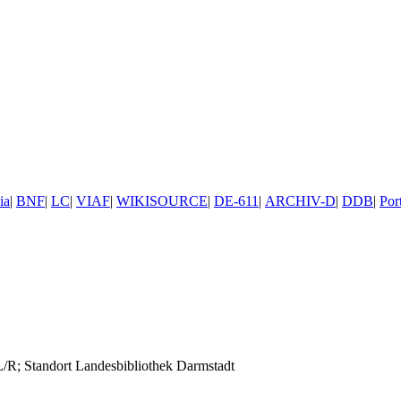
ia
|
BNF
|
LC
|
VIAF
|
WIKISOURCE
|
DE-611
|
ARCHIV-D
|
DDB
|
Por
L/R; Standort Landesbibliothek Darmstadt