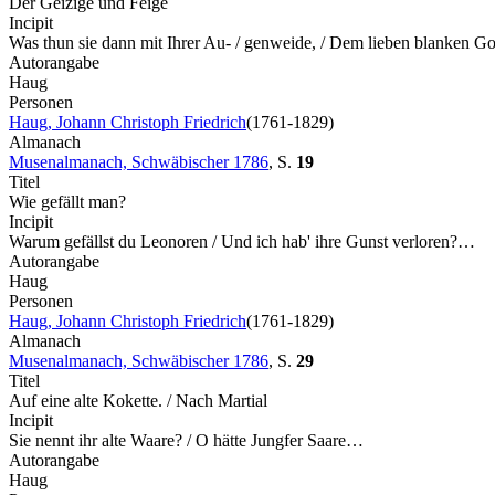
Der Geizige und Feige
Incipit
Was thun sie dann mit Ihrer Au- / genweide, / Dem lieben blanken 
Autorangabe
Haug
Personen
Haug, Johann Christoph Friedrich
(1761-1829)
Almanach
Musenalmanach, Schwäbischer 1786
,
S.
19
Titel
Wie gefällt man?
Incipit
Warum gefällst du Leonoren / Und ich hab' ihre Gunst verloren?…
Autorangabe
Haug
Personen
Haug, Johann Christoph Friedrich
(1761-1829)
Almanach
Musenalmanach, Schwäbischer 1786
,
S.
29
Titel
Auf eine alte Kokette. / Nach Martial
Incipit
Sie nennt ihr alte Waare? / O hätte Jungfer Saare…
Autorangabe
Haug