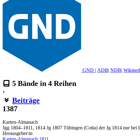
GND
|
ADB
|
NDB
|
Wikiped
5
Bände in
4
Reihen
·
Beiträge
1387
Karten-Almanach
Jgg 1804–1811, 1814 Jg 1807 Tübingen (Cotta) der Jg 1814 nur bei 
Herausgeber:in
Karten-Almanach 1811