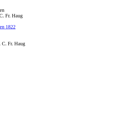
uen
 C. Fr. Haug
uen 1822
 J. C. Fr. Haug