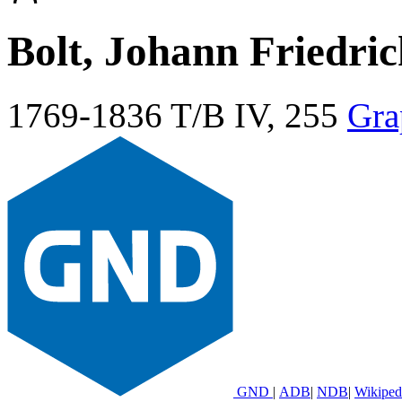
Bolt, Johann Friedri
1769-1836
T/B IV, 255
Gra
GND
|
ADB
|
NDB
|
Wikiped