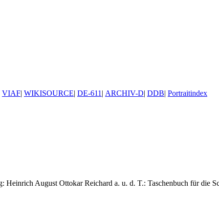
VIAF
|
WIKISOURCE
|
DE-611
|
ARCHIV-D
|
DDB
|
Portraitindex
 Heinrich August Ottokar Reichard a. u. d. T.: Taschenbuch für die 