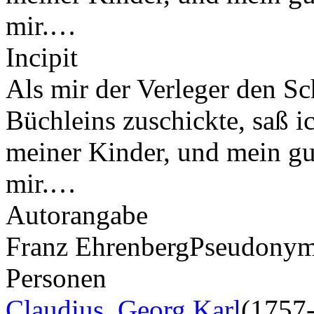
mir.…
Incipit
Als mir der Verleger den S
Büchleins zuschickte, saß i
meiner Kinder, und mein gu
mir.…
Autorangabe
Franz Ehrenberg
Pseudony
Personen
Claudius, Georg Karl
(1757