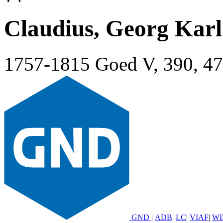
Claudius, Georg Karl
1757-1815
Goed V, 390, 4
GND
|
ADB
|
LC
|
VIAF
|
WI