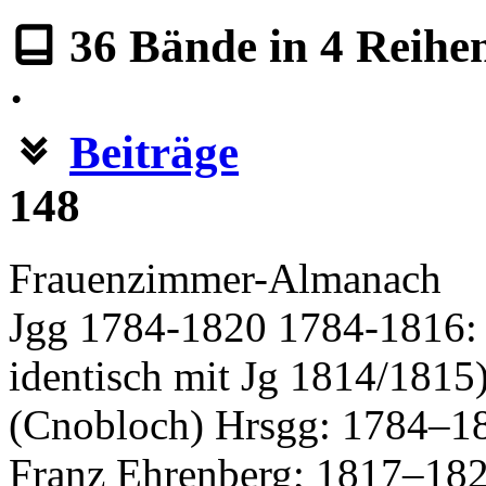
36
Bände in
4
Reihe
·
Beiträge
148
Frauenzimmer-Almanach
Jgg 1784-1820 1784-1816: 
identisch mit Jg 1814/1815
(Cnobloch) Hrsgg: 1784–181
Franz Ehrenberg; 1817–1820: