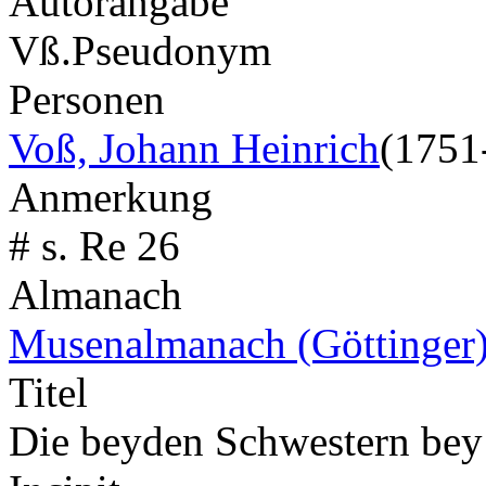
Autorangabe
Vß.
Pseudonym
Personen
Voß, Johann Heinrich
(1751
Anmerkung
# s. Re 26
Almanach
Musenalmanach (Göttinger
Titel
Die beyden Schwestern bey