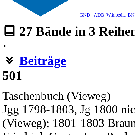
GND
|
ADB
|
Wikipedia
|
BN
27
Bände in
3
Reihe
·
Beiträge
501
Taschenbuch (Vieweg)
Jgg 1798-1803, Jg 1800 nic
(Vieweg); 1801-1803 Braun