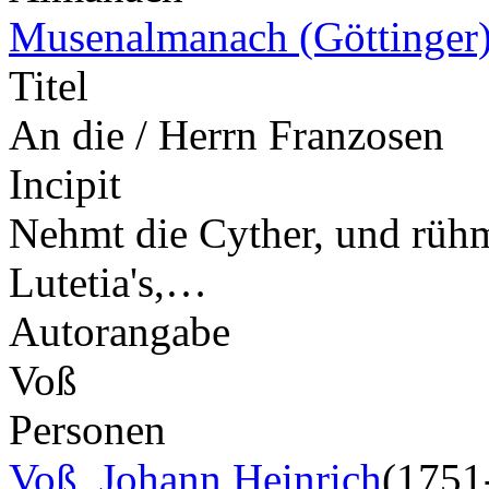
Musenalmanach (Göttinger
Titel
An die / Herrn Franzosen
Incipit
Nehmt die Cyther, und rühm
Lutetia's,…
Autorangabe
Voß
Personen
Voß, Johann Heinrich
(1751