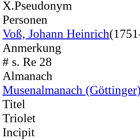
X.
Pseudonym
Personen
Voß, Johann Heinrich
(1751
Anmerkung
# s. Re 28
Almanach
Musenalmanach (Göttinger
Titel
Triolet
Incipit