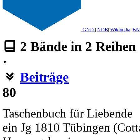
GND
|
NDB
|
Wikipedia
|
BN
2
Bände in
2
Reihen
·
Beiträge
80
Taschenbuch für Liebende
ein Jg 1810 Tübingen (Cott