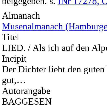
beigegeben. s.
INr 17278, 
Almanach
Musenalmanach (Hamburge
Titel
LIED. / Als ich auf den Alp
Incipit
Der Dichter liebt den guten
gut,…
Autorangabe
BAGGESEN