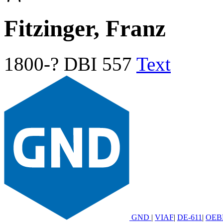
Fitzinger, Franz
1800-?
DBI 557
Text
GND
|
VIAF
|
DE-611
|
OEB