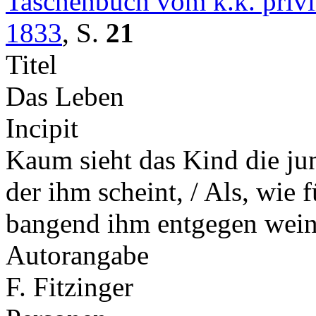
Taschenbuch vom k.k. privil
1833
,
S.
21
Titel
Das Leben
Incipit
Kaum sieht das Kind die jun
der ihm scheint, / Als, wie 
bangend ihm entgegen wei
Autorangabe
F. Fitzinger