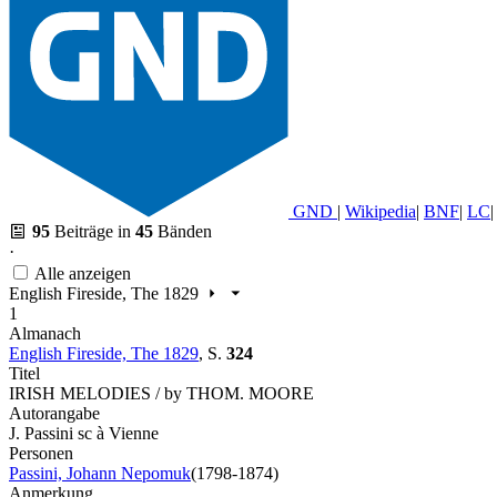
GND
|
Wikipedia
|
BNF
|
LC
|
95
Beiträge in
45
Bänden
·
Alle anzeigen
English Fireside, The 1829
1
Almanach
English Fireside, The 1829
,
S.
324
Titel
IRISH MELODIES / by THOM. MOORE
Autorangabe
J. Passini sc à Vienne
Personen
Passini, Johann Nepomuk
(1798-1874)
Anmerkung