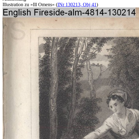
Illustration zu »Ill Omens« (
INr 130213, Obj 41
)