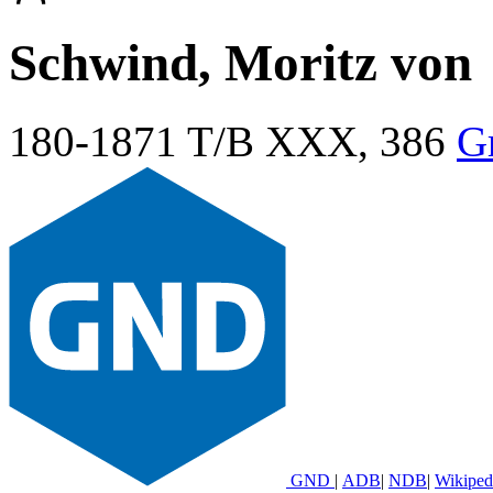
Schwind, Moritz von
180-1871
T/B XXX, 386
G
GND
|
ADB
|
NDB
|
Wikiped