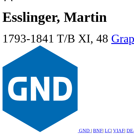
Esslinger, Martin
1793-1841
T/B XI, 48
Grap
GND
|
BNF
|
LC
|
VIAF
|
DE-