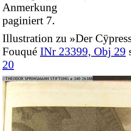
Anmerkung
paginiert 7.
Illustration zu »Der Cÿpres
Fouqué
INr 23399, Obj 29
s
20