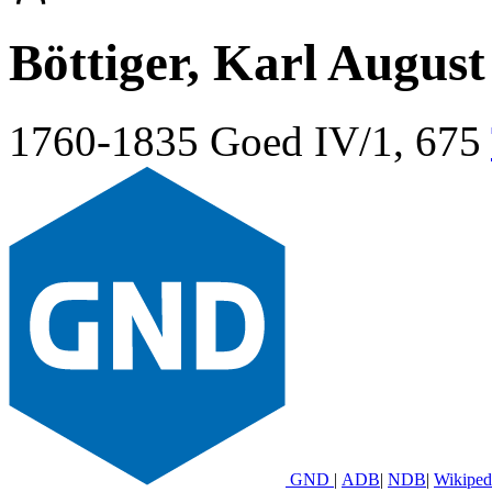
Böttiger, Karl August
1760-1835
Goed IV/1, 675
GND
|
ADB
|
NDB
|
Wikiped