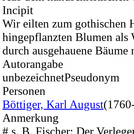
Incipit
Wir eilten zum gothischen H
hingepflanzten Blumen als
durch ausgehauene Bäume 
Autorangabe
unbezeichnet
Pseudonym
Personen
Böttiger, Karl August
(1760
Anmerkung
# s. B. Fischer: Der Verlege