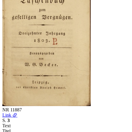
NR
11887
Link
S.
3
Text
Titel