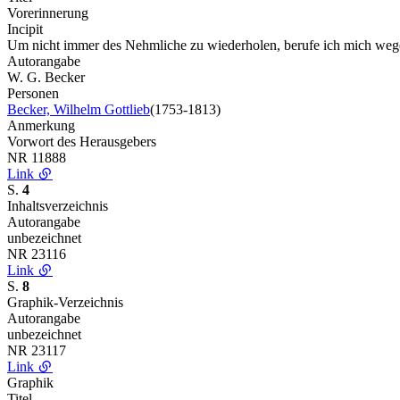
Vorerinnerung
Incipit
Um nicht immer des Nehmliche zu wiederholen, berufe ich mich we
Autorangabe
W. G. Becker
Personen
Becker, Wilhelm Gottlieb
(1753-1813)
Anmerkung
Vorwort des Herausgebers
NR
11888
Link
S.
4
Inhaltsverzeichnis
Autorangabe
unbezeichnet
NR
23116
Link
S.
8
Graphik-Verzeichnis
Autorangabe
unbezeichnet
NR
23117
Link
Graphik
Titel