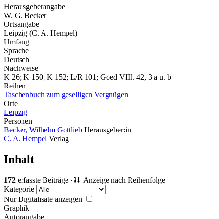
Herausgeberangabe
W. G. Becker
Ortsangabe
Leipzig (C. A. Hempel)
Umfang
Sprache
Deutsch
Nachweise
K 26; K 150; K 152; L/R 101; Goed VIII. 42, 3 a u. b
Reihen
Taschenbuch zum geselligen Vergnügen
Orte
Leipzig
Personen
Becker, Wilhelm Gottlieb
Herausgeber:in
C. A. Hempel
Verlag
Inhalt
172
erfasste Beiträge ·
Anzeige nach Reihenfolge
Kategorie
Nur Digitalisate anzeigen
Graphik
Autorangabe