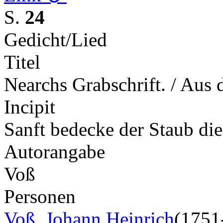
S.
24
Gedicht/Lied
Titel
Nearchs Grabschrift. / Aus
Incipit
Sanft bedecke der Staub di
Autorangabe
Voß
Personen
Voß, Johann Heinrich
(1751