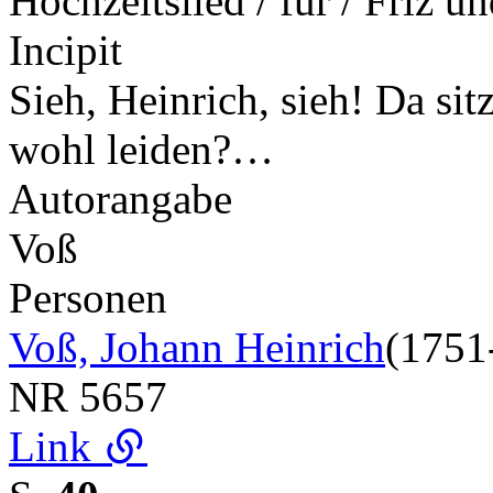
Hochzeitslied / für / Friz 
Incipit
Sieh, Heinrich, sieh! Da sit
wohl leiden?…
Autorangabe
Voß
Personen
Voß, Johann Heinrich
(1751
NR
5657
Link