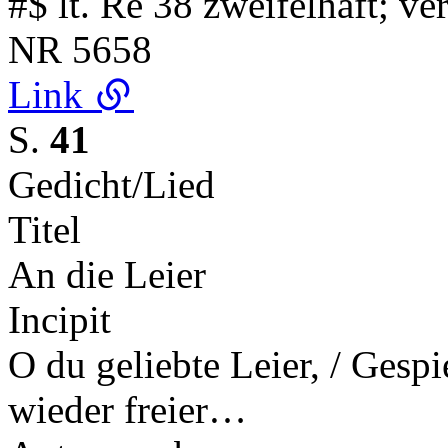
#$ lt. Re 38 zweifelhaft; v
NR
5658
Link
S.
41
Gedicht/Lied
Titel
An die Leier
Incipit
O du geliebte Leier, / Gespi
wieder freier…