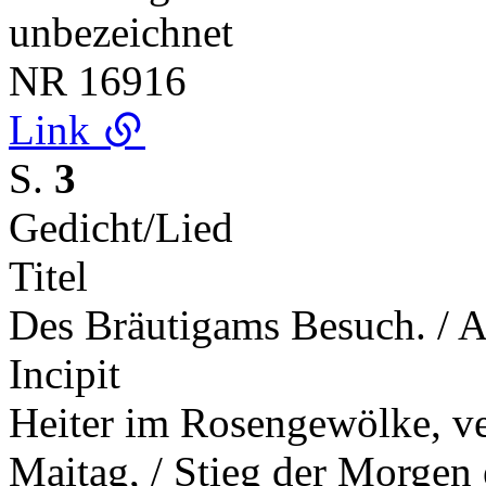
unbezeichnet
NR
16916
Link
S.
3
Gedicht/Lied
Titel
Des Bräutigams Besuch. / A
Incipit
Heiter im Rosengewölke, ve
Maitag, / Stieg der Morge