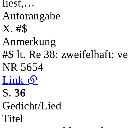
liest,…
Autorangabe
X. #$
Anmerkung
#$ lt. Re 38: zweifelhaft; v
NR
5654
Link
S.
36
Gedicht/Lied
Titel