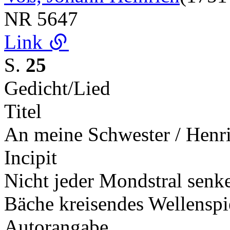
NR
5647
Link
S.
25
Gedicht/Lied
Titel
An meine Schwester / Henri
Incipit
Nicht jeder Mondstral senk
Bäche kreisendes Wellensp
Autorangabe