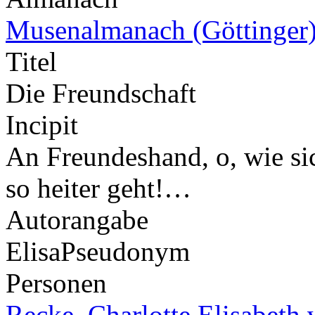
Musenalmanach (Göttinger
Titel
Die Freundschaft
Incipit
An Freundeshand, o, wie sich
so heiter geht!…
Autorangabe
Elisa
Pseudonym
Personen
Recke, Charlotte Elisabeth 