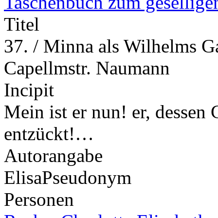
Taschenbuch zum gesellige
Titel
37. / Minna als Wilhelms Ga
Capellmstr. Naumann
Incipit
Mein ist er nun! er, dessen
entzückt!…
Autorangabe
Elisa
Pseudonym
Personen