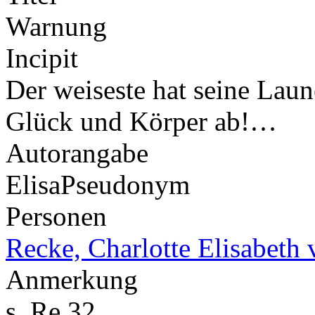
Warnung
Incipit
Der weiseste hat seine Lau
Glück und Körper ab!…
Autorangabe
Elisa
Pseudonym
Personen
Recke, Charlotte Elisabeth 
Anmerkung
s. Re 32