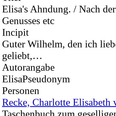
Elisa's Ahndung. / Nach de
Genusses etc
Incipit
Guter Wilhelm, den ich lieb
geliebt,…
Autorangabe
Elisa
Pseudonym
Personen
Recke, Charlotte Elisabeth 
Taschenbuch zum gesellig