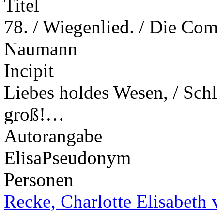
Titel
78. / Wiegenlied. / Die Com
Naumann
Incipit
Liebes holdes Wesen, / Sc
groß!…
Autorangabe
Elisa
Pseudonym
Personen
Recke, Charlotte Elisabeth 