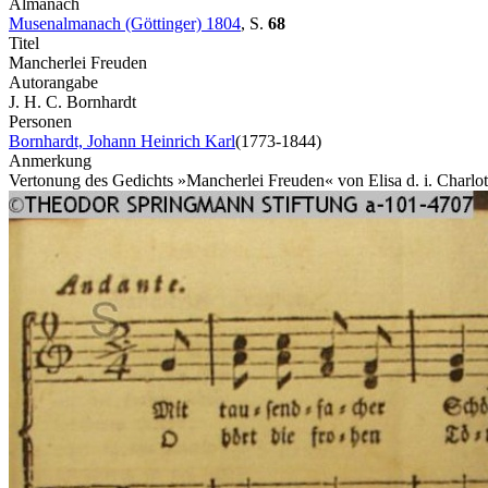
Almanach
Musenalmanach (Göttinger) 1804
,
S.
68
Titel
Mancherlei Freuden
Autorangabe
J. H. C. Bornhardt
Personen
Bornhardt, Johann Heinrich Karl
(1773-1844)
Anmerkung
Vertonung des Gedichts »Mancherlei Freuden« von Elisa d. i. Charlo