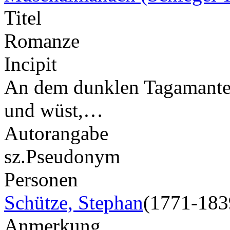
Titel
Romanze
Incipit
An dem dunklen Tagamante 
und wüst,…
Autorangabe
sz.
Pseudonym
Personen
Schütze, Stephan
(1771-183
Anmerkung