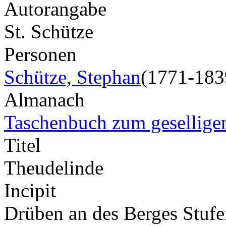
Autorangabe
St. Schütze
Personen
Schütze, Stephan
(1771-183
Almanach
Taschenbuch zum gesellige
Titel
Theudelinde
Incipit
Drüben an des Berges Stufe