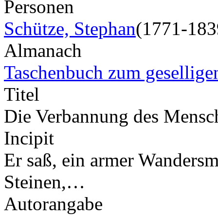
Personen
Schütze, Stephan
(1771-183
Almanach
Taschenbuch zum gesellige
Titel
Die Verbannung des Mensc
Incipit
Er saß, ein armer Wandersma
Steinen,…
Autorangabe