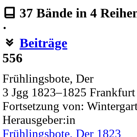
37
Bände in
4
Reihe
·
Beiträge
556
Frühlingsbote, Der
3 Jgg 1823–1825 Frankfurt 
Fortsetzung von: Winterga
Herausgeber:in
Frühlingsbote, Der 1823