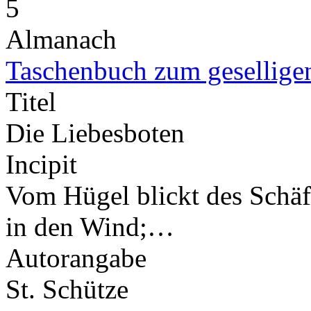
5
Almanach
Taschenbuch zum gesellige
Titel
Die Liebesboten
Incipit
Vom Hügel blickt des Schäf
in den Wind;…
Autorangabe
St. Schütze