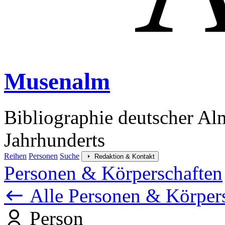
Musenalm
Bibliographie deutscher Al
Jahrhunderts
Reihen
Personen
Suche
Redaktion & Kontakt
Personen & Körperschaften
Alle Personen & Körper
Person