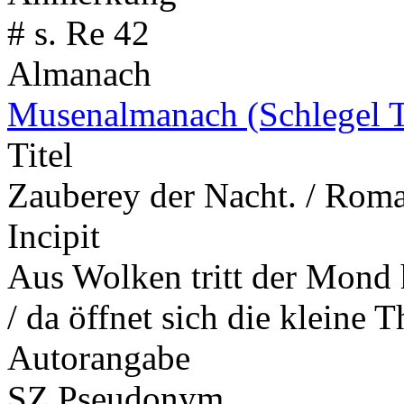
# s. Re 42
Almanach
Musenalmanach (Schlegel T
Titel
Zauberey der Nacht. / Rom
Incipit
Aus Wolken tritt der Mond h
/ da öffnet sich die kleine 
Autorangabe
SZ.
Pseudonym