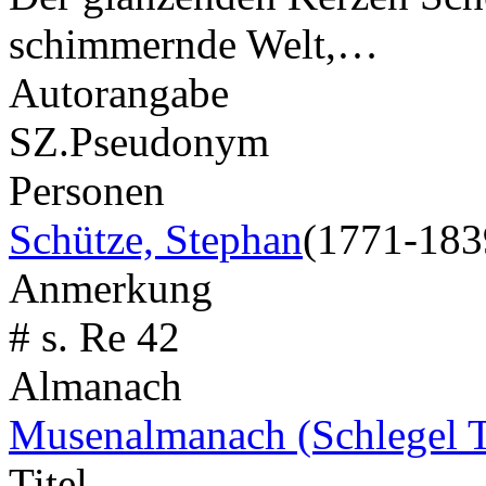
schimmernde Welt,…
Autorangabe
SZ.
Pseudonym
Personen
Schütze, Stephan
(1771-183
Anmerkung
# s. Re 42
Almanach
Musenalmanach (Schlegel T
Titel