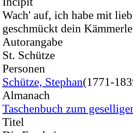
Incipit
Wach' auf, ich habe mit lie
geschmückt dein Kämmerl
Autorangabe
St. Schütze
Personen
Schütze, Stephan
(1771-183
Almanach
Taschenbuch zum gesellige
Titel