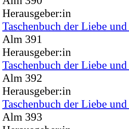
Alm 390
Herausgeber:in
Taschenbuch der Liebe und
Alm 391
Herausgeber:in
Taschenbuch der Liebe und
Alm 392
Herausgeber:in
Taschenbuch der Liebe und
Alm 393