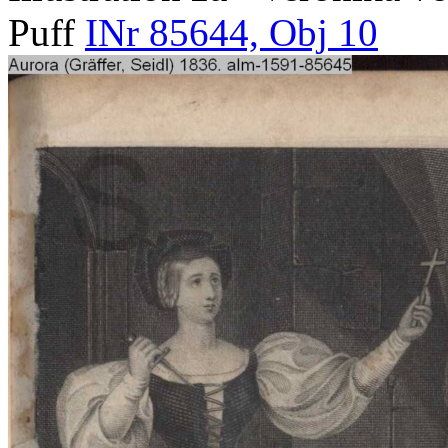
Puff
INr 85644, Obj 10