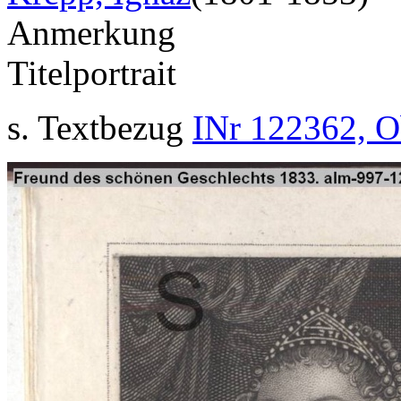
Anmerkung
Titelportrait
s. Textbezug
INr 122362, O