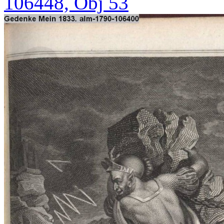
106448, Obj 53