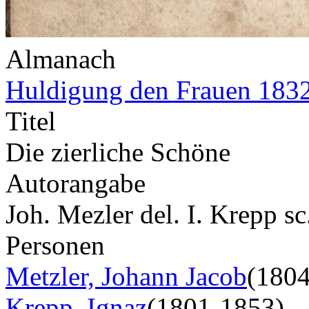
Almanach
Huldigung den Frauen 183
Titel
Die zierliche Schöne
Autorangabe
Joh. Mezler del. I. Krepp s
Personen
Metzler, Johann Jacob
(180
Krepp, Ignaz
(1801-1853)