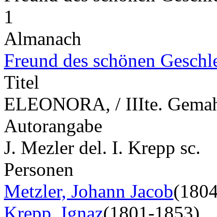
1
Almanach
Freund des schönen Geschl
Titel
ELEONORA, / IIIte. Gemahl
Autorangabe
J. Mezler del. I. Krepp sc.
Personen
Metzler, Johann Jacob
(180
Krepp, Ignaz
(1801-1853)