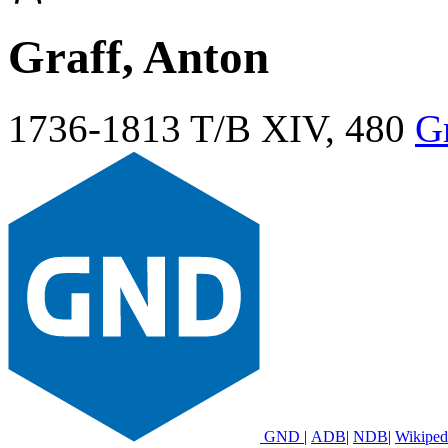
Graff, Anton
1736-1813
T/B XIV, 480
G
GND
|
ADB
|
NDB
|
Wikiped