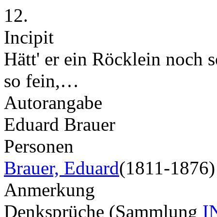
12.
Incipit
Hätt' er ein Röcklein noch so
so fein,…
Autorangabe
Eduard Brauer
Personen
Brauer, Eduard
(1811-1876)
Anmerkung
Denksprüche (Sammlung
I