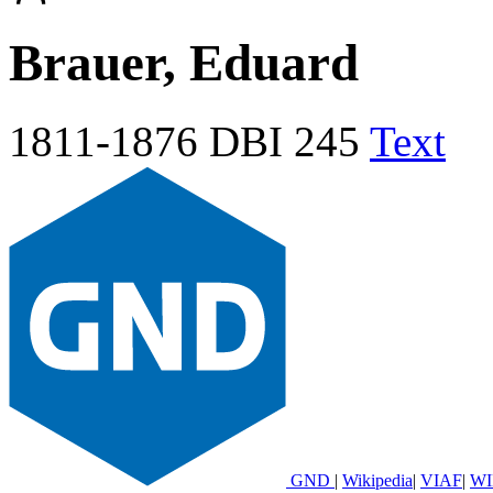
Brauer, Eduard
1811-1876
DBI 245
Text
GND
|
Wikipedia
|
VIAF
|
WI