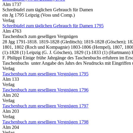
Alm 1737
Schreibtafel zum täglichen Gebrauch für Damen
ein Jg 1795 Leipzig (Voss und Comp.)
Verlag
Schreibtafel zum täglichen Gebrauch für Damen 1795
Alm 4763
Taschenbuch zum geselligen Vergnügen
28 Jgg 1791-1818. 1819-1828 (Gleditsch); 1819-1828 (Göschen); 1
1801, 1802 (Roch und Kompagnie) 1803-1806 (Hempel), 1807, 1808 (
(1)-1828 (1) Leipzig (G. J. Göschen), 1829 (1)-1833 (1) (Hartmann) H
F. Philippi Einige frühe Jahrgänge des Taschenbuchs erfuhren im Er
Taschenbuchs unter Angabe des Jahrs des Neudrucks mit Eingriffen
Verlag
Taschenbuch zum geselligen Vergnügen 1795
Alm 133
Verlag
Taschenbuch zum geselligen Vergnügen 1796
Alm 202
Verlag
Taschenbuch zum geselligen Vergnügen 1797
Alm 203
Verlag
Taschenbuch zum geselligen Vergnügen 1798
Alm 204
Verlag