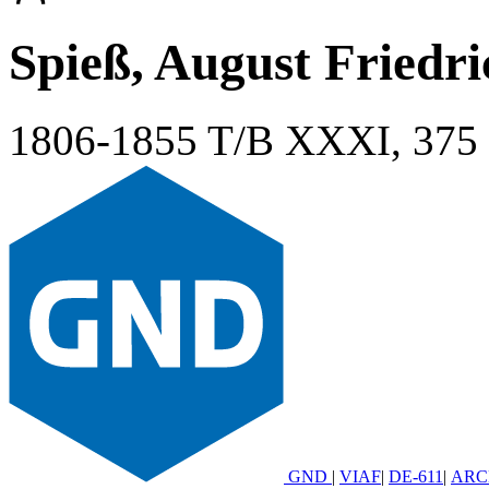
Spieß, August Friedri
1806-1855
T/B XXXI, 375
GND
|
VIAF
|
DE-611
|
ARC