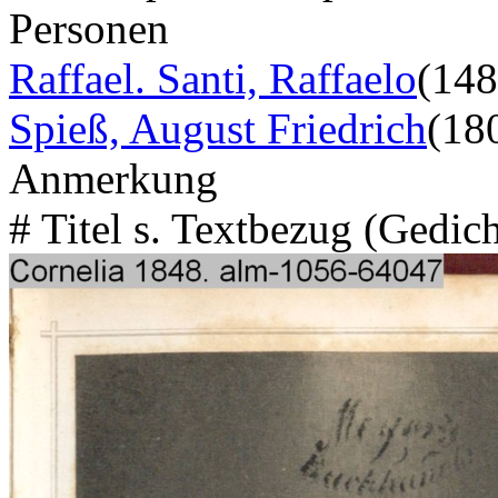
Personen
Raffael. Santi, Raffaelo
(148
Spieß, August Friedrich
(18
Anmerkung
# Titel s. Textbezug (Gedic