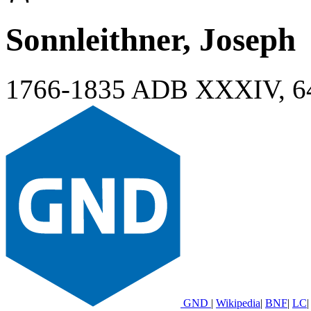
Sonnleithner, Joseph
1766-1835
ADB XXXIV, 6
GND
|
Wikipedia
|
BNF
|
LC
|