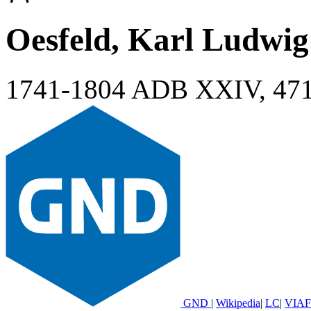
Oesfeld, Karl Ludwig
1741-1804
ADB XXIV, 47
GND
|
Wikipedia
|
LC
|
VIAF