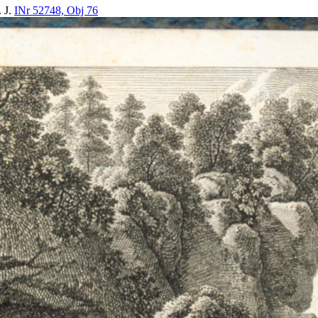
. J.
INr 52748, Obj 76