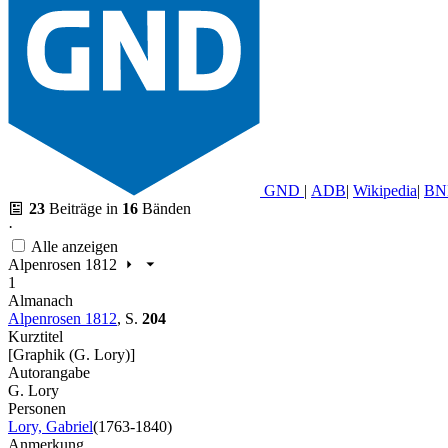
GND
|
ADB
|
Wikipedia
|
BN
23
Beiträge in
16
Bänden
·
Alle anzeigen
Alpenrosen 1812
1
Almanach
Alpenrosen 1812
,
S.
204
Kurztitel
[Graphik (G. Lory)]
Autorangabe
G. Lory
Personen
Lory, Gabriel
(1763-1840)
Anmerkung