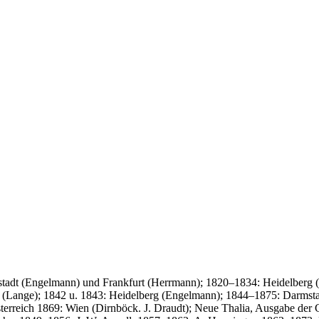
dt (Engelmann) und Frankfurt (Herrmann); 1820–1834: Heidelberg (E
(Lange); 1842 u. 1843: Heidelberg (Engelmann); 1844–1875: Darmsta
sterreich 1869: Wien (Dirnböck. J. Draudt); Neue Thalia, Ausgabe der 