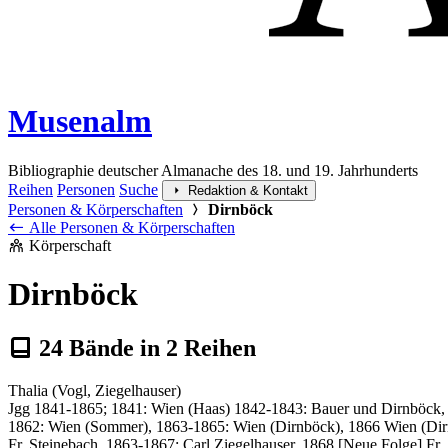
Musenalm
Bibliographie deutscher Almanache des 18. und 19. Jahrhunderts
Reihen
Personen
Suche
Redaktion & Kontakt
Personen & Körperschaften
Dirnböck
Alle Personen & Körperschaften
Körperschaft
Dirnböck
24
Bände in
2
Reihen
Thalia (Vogl, Ziegelhauser)
Jgg 1841-1865; 1841: Wien (Haas) 1842-1843: Bauer und Dirnböck,
1862: Wien (Sommer), 1863-1865: Wien (Dirnböck), 1866 Wien (Dirnb
Fr. Steinebach, 1863-1867: Carl Ziegelhauser, 1868 [Neue Folge] Fr.