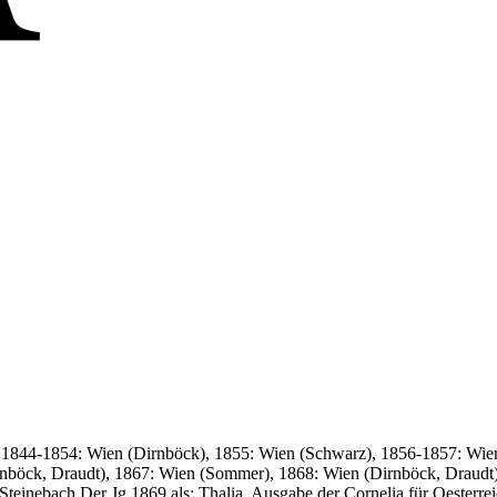
 1844-1854: Wien (Dirnböck), 1855: Wien (Schwarz), 1856-1857: Wie
öck, Draudt), 1867: Wien (Sommer), 1868: Wien (Dirnböck, Draudt) H
 Steinebach Der Jg 1869 als: Thalia. Ausgabe der Cornelia für Oesterr