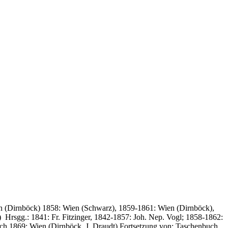
n (Dirnböck) 1858: Wien (Schwarz), 1859-1861: Wien (Dirnböck),
rsgg.: 1841: Fr. Fitzinger, 1842-1857: Joh. Nep. Vogl; 1858-1862:
eich 1869: Wien (Dirnböck. J. Draudt) Fortsetzung von: Taschenbuch