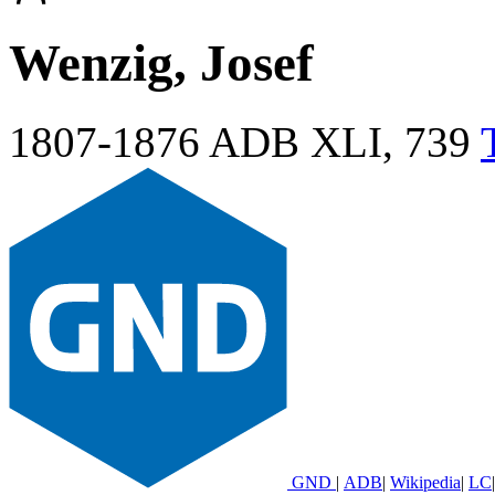
Wenzig, Josef
1807-1876
ADB XLI, 739
GND
|
ADB
|
Wikipedia
|
LC
|