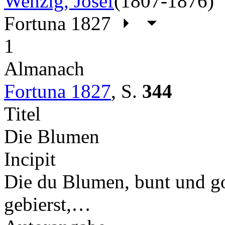
Wenzig, Josef
(1807-1876)
Fortuna 1827
1
Almanach
Fortuna 1827
,
S.
344
Titel
Die Blumen
Incipit
Die du Blumen, bunt und g
gebierst,…