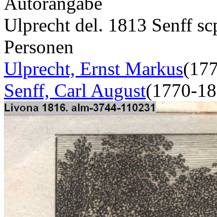
Autorangabe
Ulprecht del. 1813 Senff sc
Personen
Ulprecht, Ernst Markus
(17
Senff, Carl August
(1770-18