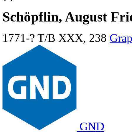
Schöpflin, August Fri
1771-?
T/B XXX, 238
Grap
GND