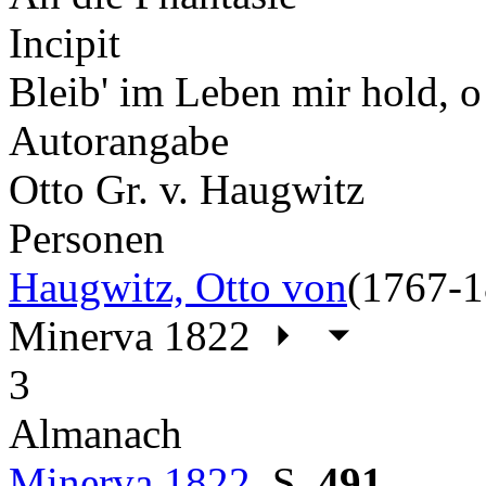
Incipit
Bleib' im Leben mir hold, o
Autorangabe
Otto Gr. v. Haugwitz
Personen
Haugwitz, Otto von
(1767-1
Minerva 1822
3
Almanach
Minerva 1822
,
S.
491