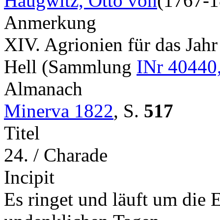
Haugwitz, Otto von
(1767-1
Anmerkung
XIV. Agrionien für das Jah
Hell (Sammlung
INr 40440
Almanach
Minerva 1822
,
S.
517
Titel
24. / Charade
Incipit
Es ringet und läuft um die E