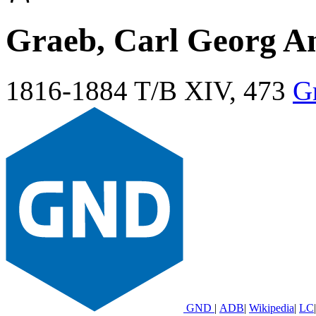
Graeb, Carl Georg A
1816-1884
T/B XIV, 473
G
GND
|
ADB
|
Wikipedia
|
LC
|