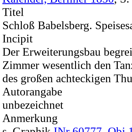
Titel
Schloß Babelsberg. Speises
Incipit
Der Erweiterungsbau begreif
Zimmer wesentlich den Tan
des großen achteckigen T
Autorangabe
unbezeichnet
Anmerkung
s. Graphik
INr 60777, Obj 