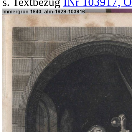
s. Textbezug
INr 103917, O