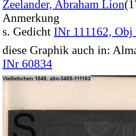
Zeelander, Abraham Lion
(1
Anmerkung
s. Gedicht
INr 111162, Obj
diese Graphik auch in: Alm
INr 60834