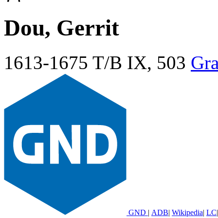
Dou, Gerrit
1613-1675
T/B IX, 503
Gra
GND
|
ADB
|
Wikipedia
|
LC
|