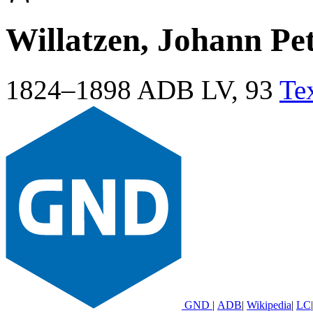
Willatzen, Johann Pe
1824–1898
ADB LV, 93
Te
GND
|
ADB
|
Wikipedia
|
LC
|