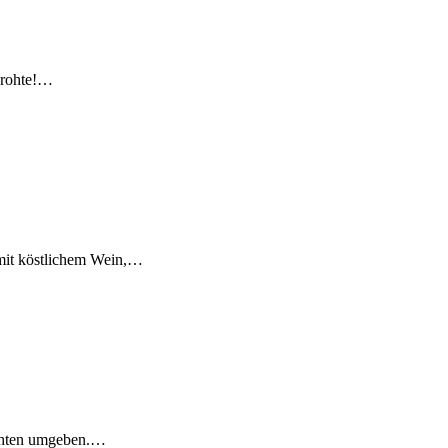
drohte!…
r mit köstlichem Wein,…
ichten umgeben.…