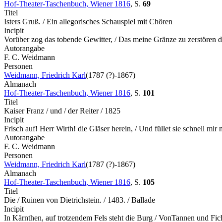
Hof-Theater-Taschenbuch, Wiener 1816
,
S.
69
Titel
Isters Gruß. / Ein allegorisches Schauspiel mit Chören
Incipit
Vorüber zog das tobende Gewitter, / Das meine Gränze zu zerstören 
Autorangabe
F. C. Weidmann
Personen
Weidmann, Friedrich Karl
(1787 (?)-1867)
Almanach
Hof-Theater-Taschenbuch, Wiener 1816
,
S.
101
Titel
Kaiser Franz / und / der Reiter / 1825
Incipit
Frisch auf! Herr Wirth! die Gläser herein, / Und füllet sie schnell mi
Autorangabe
F. C. Weidmann
Personen
Weidmann, Friedrich Karl
(1787 (?)-1867)
Almanach
Hof-Theater-Taschenbuch, Wiener 1816
,
S.
105
Titel
Die / Ruinen von Dietrichstein. / 1483. / Ballade
Incipit
In Kärnthen, auf trotzendem Fels steht die Burg / VonTannen und F