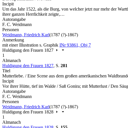
Incipit
Um das Jahr 1522, als die Burg, von welcher jetzt nur mehr der Wa
ihrer ganzen Herrlichkeit zeigte,…
Autorangabe
F. C. Weidmann
Personen
Weidmann, Friedrich Karl
(1787 (?)-1867)
Anmerkung
mit einer Illustration s. Graphik
INr 93861, Obj 7
Huldigung den Frauen 1827
1
Almanach
Huldigung den Frauen 1827
,
S.
281
Titel
Mutterliebe. / Eine Scene aus dem großen amerikanischen Waldbrande
Incipit
Vor ihrer Hütte, tief im Walde / Saß Gonira; mit Mutterlust / Den Sä
Autorangabe
F. C. Weidmann
Personen
Weidmann, Friedrich Karl
(1787 (?)-1867)
Huldigung den Frauen 1828
1
Almanach
Huldigung den Frauen 1828
,
S.
155