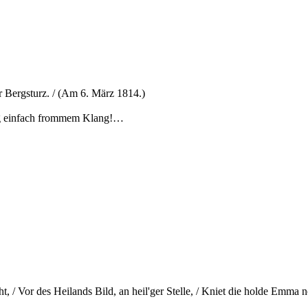
er Bergsturz. / (Am 6. März 1814.)
ung einfach frommem Klang!…
ht, / Vor des Heilands Bild, an heil'ger Stelle, / Kniet die holde Emm