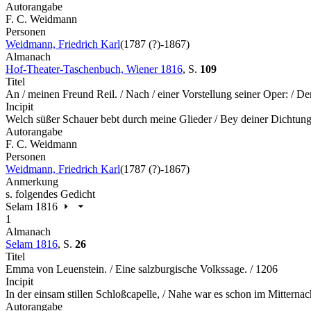
Autorangabe
F. C. Weidmann
Personen
Weidmann, Friedrich Karl
(1787 (?)-1867)
Almanach
Hof-Theater-Taschenbuch, Wiener 1816
,
S.
109
Titel
An / meinen Freund Reil. / Nach / einer Vorstellung seiner Oper: / D
Incipit
Welch süßer Schauer bebt durch meine Glieder / Bey deiner Dicht
Autorangabe
F. C. Weidmann
Personen
Weidmann, Friedrich Karl
(1787 (?)-1867)
Anmerkung
s. folgendes Gedicht
Selam 1816
1
Almanach
Selam 1816
,
S.
26
Titel
Emma von Leuenstein. / Eine salzburgische Volkssage. / 1206
Incipit
In der einsam stillen Schloßcapelle, / Nahe war es schon im Mitternac
Autorangabe