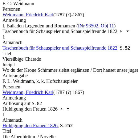
F. C. Weidmann
Personen
Weidmann, Friedrich Karl
(1787 (?)-1867)
Anmerkung
I. Balladen Legenden und Romanzen (
INr 93502, Obj 11
)
Taschenbuch für Schauspieler und Schauspielfreunde 1822
1
Almanach
Taschenbuch für Schauspieler und Schauspielfreunde 1822
,
S.
52
Titel
Viersilbige Charade
Incipit
Wo du der Krone Schimmer siehst erglänzen / Dort hauset unser jug
Autorangabe
F. L. Weidmann, k. k. Hofschauspieler
Personen
Weidmann, Friedrich Karl
(1787 (?)-1867)
Anmerkung
Auflösung auf S. 82
Huldigung den Frauen 1826
1
Almanach
Huldigung den Frauen 1826
,
S.
252
Titel
Die Alpenhirtinn. / Novelle