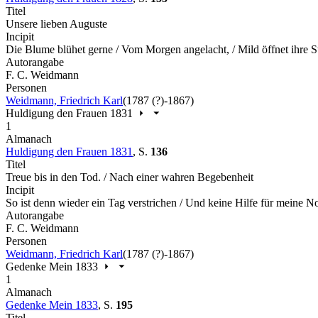
Titel
Unsere lieben Auguste
Incipit
Die Blume blühet gerne / Vom Morgen angelacht, / Mild öffnet ihre St
Autorangabe
F. C. Weidmann
Personen
Weidmann, Friedrich Karl
(1787 (?)-1867)
Huldigung den Frauen 1831
1
Almanach
Huldigung den Frauen 1831
,
S.
136
Titel
Treue bis in den Tod. / Nach einer wahren Begebenheit
Incipit
So ist denn wieder ein Tag verstrichen / Und keine Hilfe für meine 
Autorangabe
F. C. Weidmann
Personen
Weidmann, Friedrich Karl
(1787 (?)-1867)
Gedenke Mein 1833
1
Almanach
Gedenke Mein 1833
,
S.
195
Titel