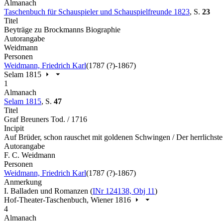
Almanach
Taschenbuch für Schauspieler und Schauspielfreunde 1823
,
S.
23
Titel
Beyträge zu Brockmanns Biographie
Autorangabe
Weidmann
Personen
Weidmann, Friedrich Karl
(1787 (?)-1867)
Selam 1815
1
Almanach
Selam 1815
,
S.
47
Titel
Graf Breuners Tod. / 1716
Incipit
Auf Brüder, schon rauschet mit goldenen Schwingen / Der herrlichst
Autorangabe
F. C. Weidmann
Personen
Weidmann, Friedrich Karl
(1787 (?)-1867)
Anmerkung
I. Balladen und Romanzen (
INr 124138, Obj 11
)
Hof-Theater-Taschenbuch, Wiener 1816
4
Almanach