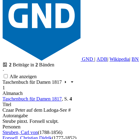
GND
|
ADB
|
Wikipedia
|
BN
2
Beiträge in
2
Bänden
·
Alle anzeigen
Taschenbuch für Damen 1817
1
Almanach
Taschenbuch für Damen 1817
,
S.
4
Titel
Czaar Peter auf dem Ladoga-See #
Autorangabe
Steube pinxt. Forssell sculpt.
Personen
Steuben, Carl von
(1788-1856)
Forssell, Christian Didrik
(1777-1852)