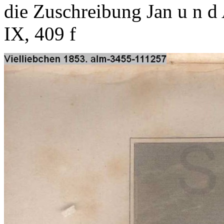
die Zuschreibung Jan u n d 
IX, 409 f