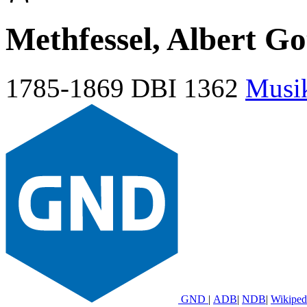
Methfessel, Albert Go
1785-1869
DBI 1362
Musi
GND
|
ADB
|
NDB
|
Wikiped