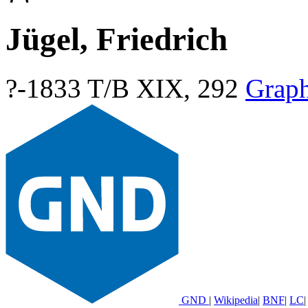
Jügel, Friedrich
?-1833
T/B XIX, 292
Grap
GND
|
Wikipedia
|
BNF
|
LC
|