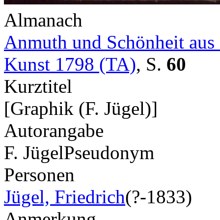
Almanach
Anmuth und Schönheit aus 
Kunst 1798 (TA)
,
S.
60
Kurztitel
[Graphik (F. Jügel)]
Autorangabe
F. Jügel
Pseudonym
Personen
Jügel, Friedrich
(?-1833)
Anmerkung