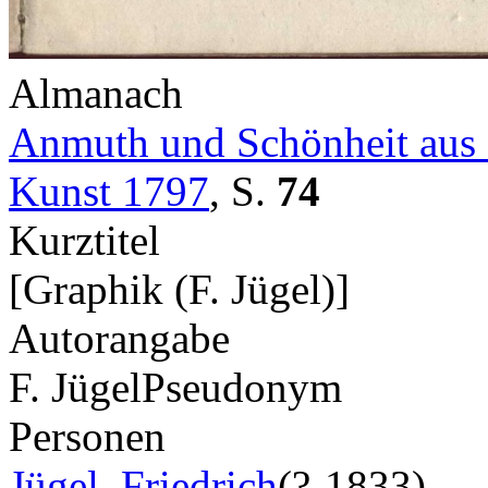
Almanach
Anmuth und Schönheit aus 
Kunst 1797
,
S.
74
Kurztitel
[Graphik (F. Jügel)]
Autorangabe
F. Jügel
Pseudonym
Personen
Jügel, Friedrich
(?-1833)