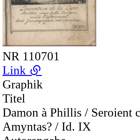
NR
110701
Link
Graphik
Titel
Damon à Phillis / Seroient ce
Amyntas? / Id. IX