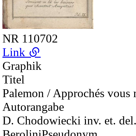
NR
110702
Link
Graphik
Titel
Palemon / Approchés vous me
Autorangabe
D. Chodowiecki inv. et. del.
Berolini
Pseudonym