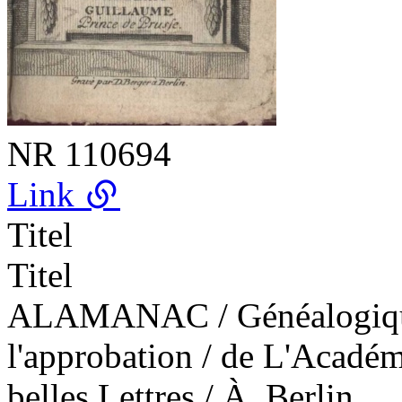
NR
110694
Link
Titel
Titel
ALAMANAC / Généalogique. 
l'approbation / de L'Académ
belles Lettres / À. Berlin