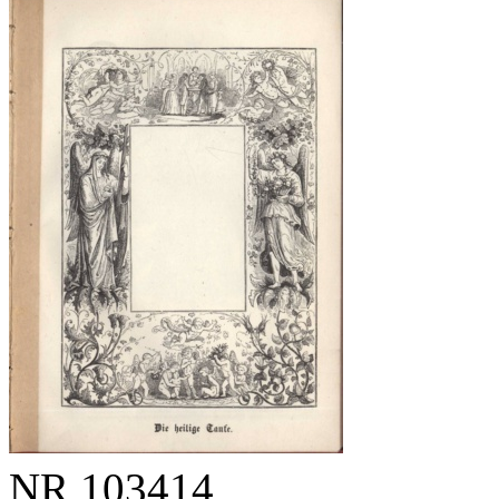
NR
103414