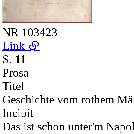
NR
103423
Link
S.
11
Prosa
Titel
Geschichte vom rothem Män
Incipit
Das ist schon unter'm Napole