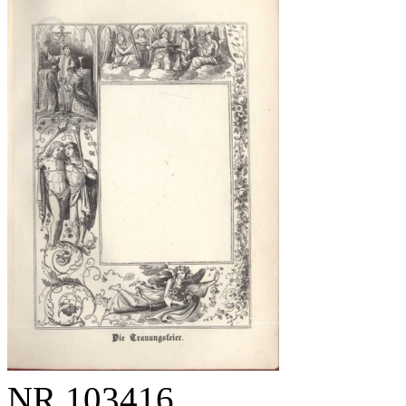
NR
103416