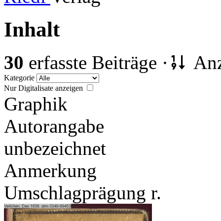
Inhalt
30
erfasste Beiträge ·
Anz
Kategorie
Nur Digitalisate anzeigen
Graphik
Autorangabe
unbezeichnet
Anmerkung
Umschlagprägung r.