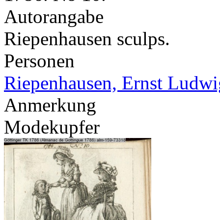
Autorangabe
Riepenhausen sculps.
Personen
Riepenhausen, Ernst Ludwi
Anmerkung
Modekupfer