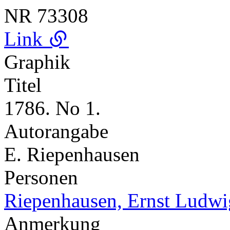
NR
73308
Link
Graphik
Titel
1786. No 1.
Autorangabe
E. Riepenhausen
Personen
Riepenhausen, Ernst Ludwi
Anmerkung