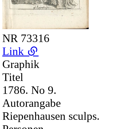
NR
73316
Link
Graphik
Titel
1786. No 9.
Autorangabe
Riepenhausen sculps.
Personen