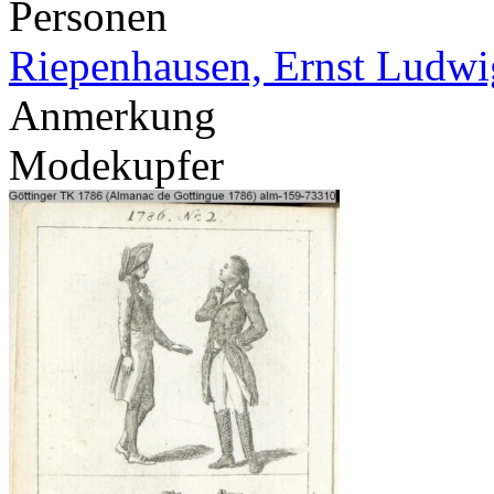
Personen
Riepenhausen, Ernst Ludwi
Anmerkung
Modekupfer