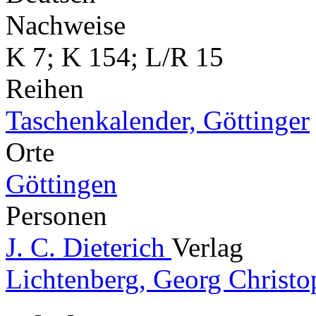
Nachweise
K 7; K 154; L/R 15
Reihen
Taschenkalender, Göttinger
Orte
Göttingen
Personen
J. C. Dieterich
Verlag
Lichtenberg, Georg Christ