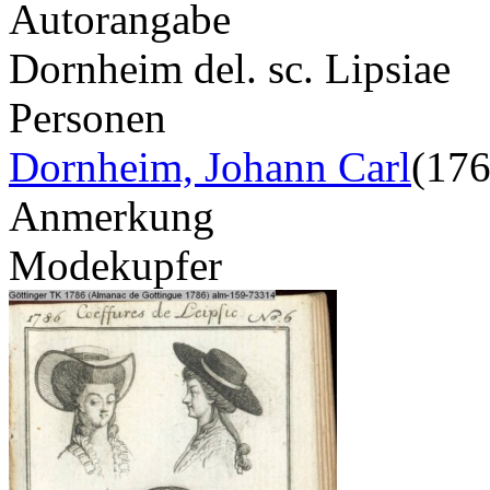
Autorangabe
Dornheim del. sc. Lipsiae
Personen
Dornheim, Johann Carl
(176
Anmerkung
Modekupfer