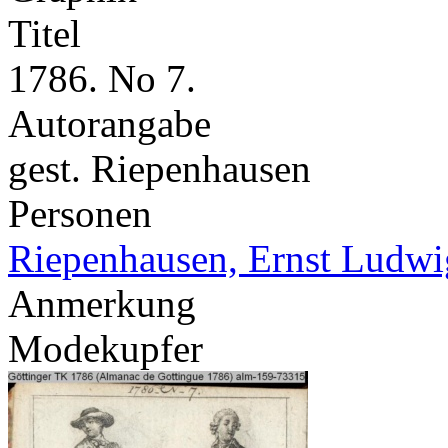
Titel
1786. No 7.
Autorangabe
gest. Riepenhausen
Personen
Riepenhausen, Ernst Ludwi
Anmerkung
Modekupfer