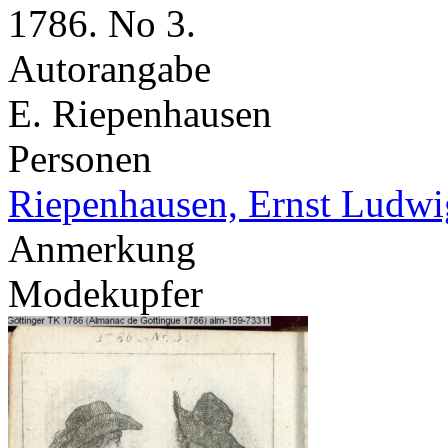
1786. No 3.
Autorangabe
E. Riepenhausen
Personen
Riepenhausen, Ernst Ludwi
Anmerkung
Modekupfer