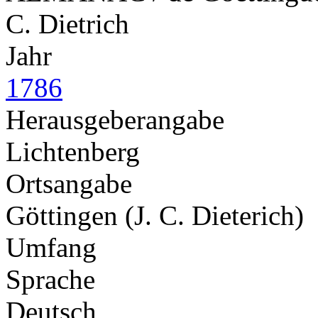
C. Dietrich
Jahr
1786
Herausgeberangabe
Lichtenberg
Ortsangabe
Göttingen (J. C. Dieterich)
Umfang
Sprache
Deutsch