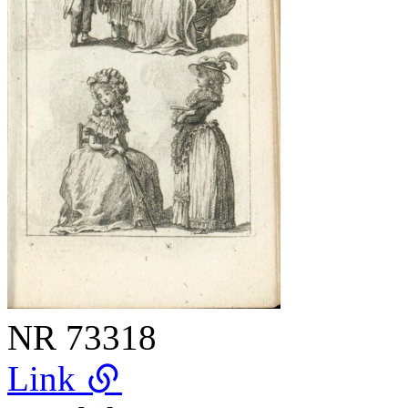
NR
73318
Link