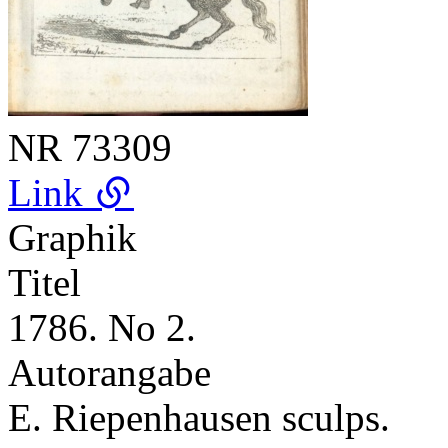
NR
73309
Link
Graphik
Titel
1786. No 2.
Autorangabe
E. Riepenhausen sculps.