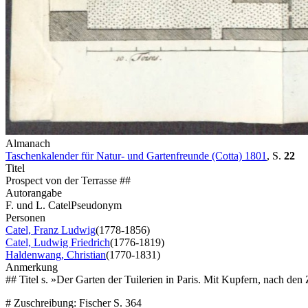
Almanach
Taschenkalender für Natur- und Gartenfreunde (Cotta) 1801
,
S.
22
Titel
Prospect von der Terrasse ##
Autorangabe
F. und L. Catel
Pseudonym
Personen
Catel, Franz Ludwig
(1778-1856)
Catel, Ludwig Friedrich
(1776-1819)
Haldenwang, Christian
(1770-1831)
Anmerkung
## Titel s. »Der Garten der Tuilerien in Paris. Mit Kupfern, nach de
# Zuschreibung: Fischer S. 364