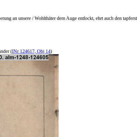
rung an unsere / Wohlthäter dem Auge entlockt, ehrt auch den tapfers
änder (
INr 124617, Obj 14
)