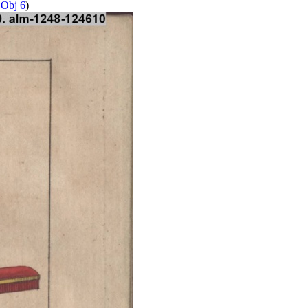
 Obj 6
)