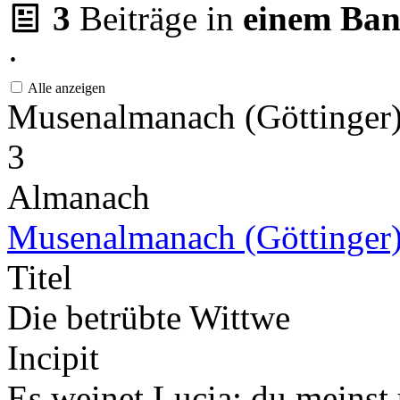
3
Beiträge in
einem Ba
·
Alle anzeigen
Musenalmanach (Göttinger
3
Almanach
Musenalmanach (Göttinger
Titel
Die betrübte Wittwe
Incipit
Es weinet Lucia; du meins