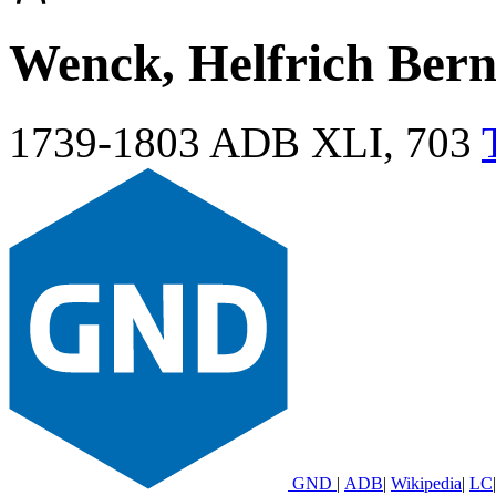
Wenck, Helfrich Ber
1739-1803
ADB XLI, 703
GND
|
ADB
|
Wikipedia
|
LC
|