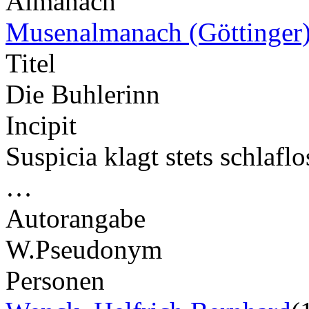
Almanach
Musenalmanach (Göttinger
Titel
Die Buhlerinn
Incipit
Suspicia klagt stets schlafl
…
Autorangabe
W.
Pseudonym
Personen