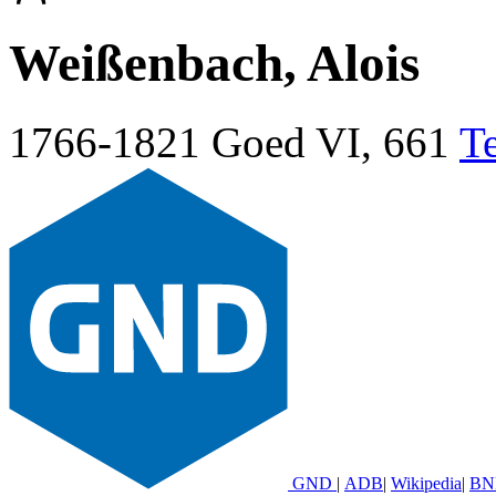
Weißenbach, Alois
1766-1821
Goed VI, 661
T
GND
|
ADB
|
Wikipedia
|
BN