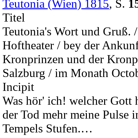
Teutonia (Wien) 1815
,
S.
1
Titel
Teutonia's Wort und Gruß. /
Hoftheater / bey der Ankunf
Kronprinzen und der Kronpr
Salzburg / im Monath Octo
Incipit
Was hör' ich! welcher Gott h
der Tod mehr meine Pulse in
Tempels Stufen.…