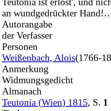
Teutonia ist erlöst', und nic
an wundgedrückter Hand!
Autorangabe
der Verfasser
Personen
Weißenbach, Alois
(1766-1
Anmerkung
Widmungsgedicht
Almanach
Teutonia (Wien) 1815
,
S.
1