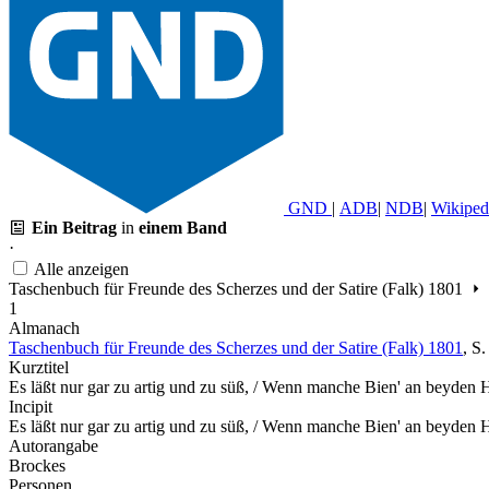
GND
|
ADB
|
NDB
|
Wikiped
Ein Beitrag
in
einem Band
·
Alle anzeigen
Taschenbuch für Freunde des Scherzes und der Satire (Falk) 1801
1
Almanach
Taschenbuch für Freunde des Scherzes und der Satire (Falk) 1801
,
S
Kurztitel
Es läßt nur gar zu artig und zu süß, / Wenn manche Bien' an beyden H
Incipit
Es läßt nur gar zu artig und zu süß, / Wenn manche Bien' an beyden H
Autorangabe
Brockes
Personen