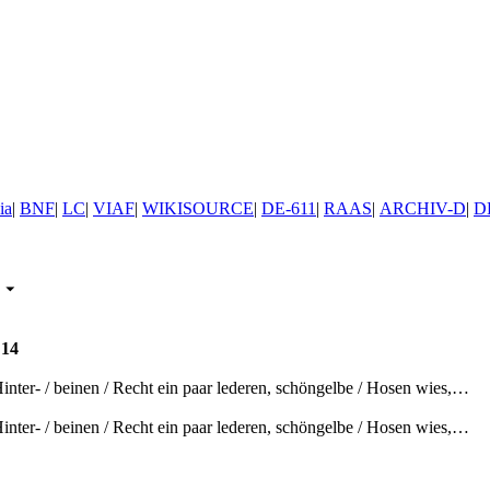
ia
|
BNF
|
LC
|
VIAF
|
WIKISOURCE
|
DE-611
|
RAAS
|
ARCHIV-D
|
D
.
14
inter- / beinen / Recht ein paar lederen, schöngelbe / Hosen wies,…
inter- / beinen / Recht ein paar lederen, schöngelbe / Hosen wies,…