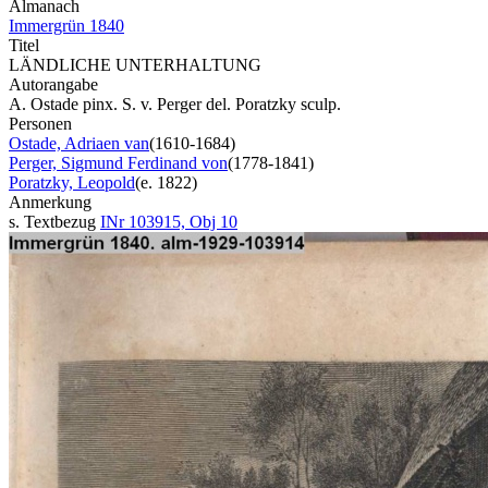
Almanach
Immergrün 1840
Titel
LÄNDLICHE UNTERHALTUNG
Autorangabe
A. Ostade pinx. S. v. Perger del. Poratzky sculp.
Personen
Ostade, Adriaen van
(1610-1684)
Perger, Sigmund Ferdinand von
(1778-1841)
Poratzky, Leopold
(e. 1822)
Anmerkung
s. Textbezug
INr 103915, Obj 10