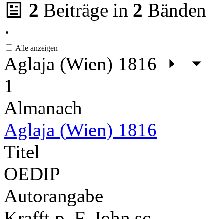
2
Beiträge in
2
Bänden
·
Alle anzeigen
Aglaja (Wien) 1816
1
Almanach
Aglaja (Wien) 1816
Titel
OEDIP
Autorangabe
Krafft p. F. John sc.