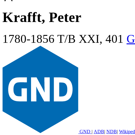
Krafft, Peter
1780-1856
T/B XXI, 401
G
GND
|
ADB
|
NDB
|
Wikiped